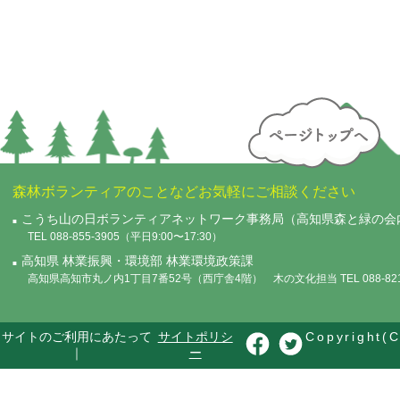
森林ボランティアのことなどお気軽にご相談ください
こうち山の日ボランティアネットワーク事務局（高知県森と緑の会
TEL 088-855-3905（平日9:00〜17:30）
高知県 林業振興・環境部 林業環境政策課
高知県高知市丸ノ内1丁目7番52号（西庁舎4階） 木の文化担当 TEL 088-821-
サイトのご利用にあたって
サイトポリシ
Copyright(C
｜
ー