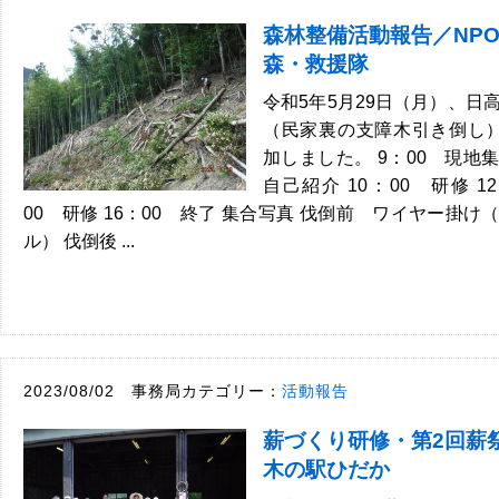
森林整備活動報告／NP
森・救援隊
令和5年5月29日（月）、日
（民家裏の支障木引き倒し
加しました。 9：00 現地集
自己紹介 10：00 研修 12
00 研修 16：00 終了 集合写真 伐倒前 ワイヤー掛
ル） 伐倒後 ...
2023/08/02 事務局カテゴリー：
活動報告
薪づくり研修・第2回薪
木の駅ひだか