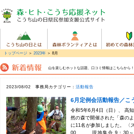
トップページ
＞
2023年
＞
8月
山を楽しむホットな話題、
口コミ情報はこちらから
2023/08/02 事務局カテゴリー：
活動報告
6月定例会活動報告／こ
令和5年6月4日（日）、 高
然の森で開催された「森の
に11名が参加しました。 〈
00 現地集合 9：30～