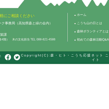
ホーム
軽にご相談ください
ーク事務局（高知県森と緑の会内）
こうち山の日とは
森林ボランティアとは
政策課
） 木の文化担当 TEL 088-821-4586
初めての森林活動Q&A
シ
Copyright(C):
森・ヒト・こうち応援ネット 
イト