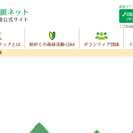
森林ボラ
こうち山
果