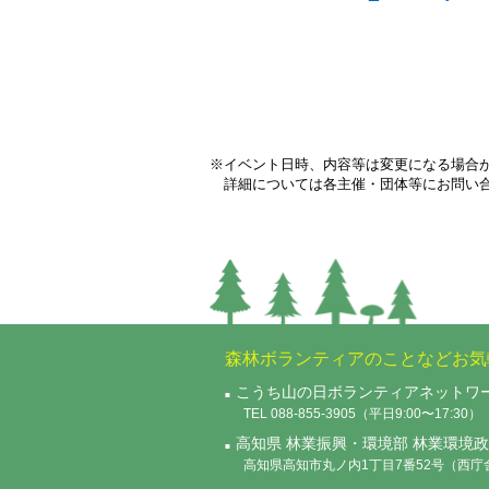
※イベント日時、内容等は変更になる場合
詳細については各主催・団体等にお問い
森林ボランティアのことなどお気
こうち山の日ボランティアネットワ
TEL 088-855-3905（平日9:00〜17:30）
高知県 林業振興・環境部 林業環境
高知県高知市丸ノ内1丁目7番52号（西庁舎4階