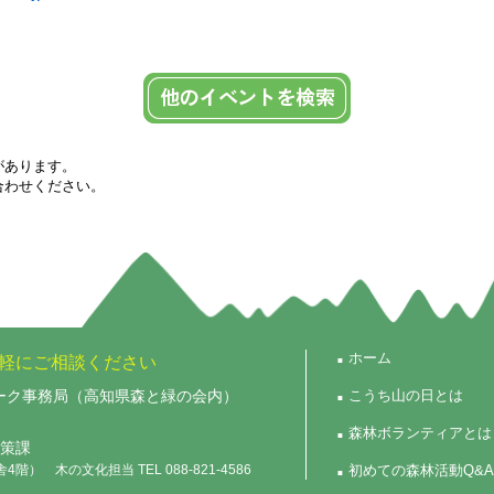
があります。
合わせください。
ホーム
軽にご相談ください
ーク事務局（高知県森と緑の会内）
こうち山の日とは
森林ボランティアとは
政策課
） 木の文化担当 TEL 088-821-4586
初めての森林活動Q&A