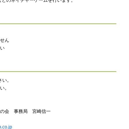
などのネイチャーゲームを行います。
せん
い
さい。
い。
の会 事務局 宮崎信一
.co.jp