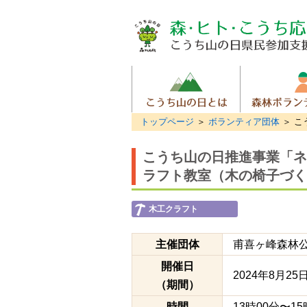
トップページ
＞
ボランティア団体
＞ こ
こうち山の日推進事業「ネ
ラフト教室（木の椅子づく
木工クラフト
主催団体
甫喜ヶ峰森林
開催日
2024年8月25
（期間）
時間
13時00分〜15