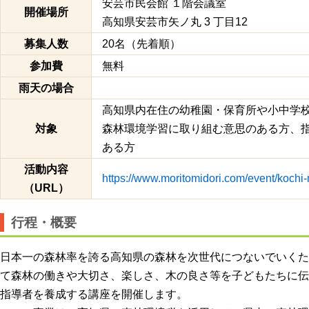
安芸市民会館 １階会議室
開催場所
高知県安芸市矢ノ丸 3 丁目12
募集人数
20名（先着順）
参加費
無料
雨天の場合
高知県内在住の幼稚園・保育所や小中学
対象
森林環境学習に取り組む意思のある方、
ある方
活動内容
https://www.moritomidori.com/event/kochi
（URL）
行程・概要
日本一の森林率を誇る高知県の森林を次世代につないでいくた
て森林の働きや大切さ、楽しさ、木の良さ等を子どもたちに伝
指導者を養成する講座を開催します。