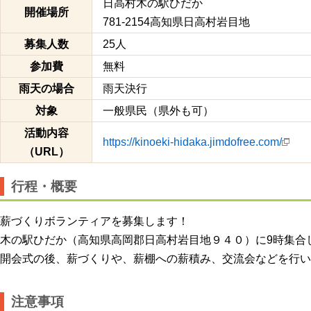
日高村木の駅ひだか
開催場所
781-2154高知県日高村岩目地
募集人数
25人
参加費
無料
雨天の場合
雨天決行
対象
一般県民（県外も可）
活動内容
https://kinoeki-hidaka.jimdofree.com/
（URL）
行程・概要
薪づくりボランティアを募集します！
木の駅ひだか（高知県高岡郡日高村岩目地９４０）に9時集合
開会式の後、薪づくりや、薪棚への薪積み、交流会などを行い
注意事項