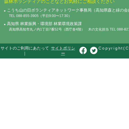
森林ボランティアのことなどお気軽にご相談ください
こうち山の日ボランティアネットワーク事務局（高知県森と緑の会
TEL 088-855-3905（平日9:00〜17:30）
高知県 林業振興・環境部 林業環境政策課
高知県高知市丸ノ内1丁目7番52号（西庁舎4階） 木の文化担当 TEL 088-821-
サイトのご利用にあたって
サイトポリシ
Copyright(C
｜
ー