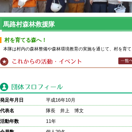
馬路村森林救援隊
村を育てる森へ！
本隊は村内の森林整備や森林環境教育の実施を通じて、村を育て
発足年月日
平成16年10月
代表名
隊長 井上 博文
活動年数
11年
会員数
個人29名