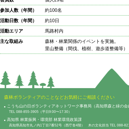
参加人数（年間）
約100名
活動日数（年間）
約10日
活動エリア
馬路村内
主な取組み
森林・林業関係のイベントを実施。
里山整備（間伐、植樹、遊歩道整備等）
森林ボランティアのことなどお気軽にご相談ください
こうち山の日ボランティアネットワーク事務局（高知県森と緑の会
TEL 088-855-3905（平日9:00〜17:30）
高知県 林業振興・環境部 林業環境政策課
高知県高知市丸ノ内1丁目7番52号（西庁舎4階） 木の文化担当 TEL 088-821-