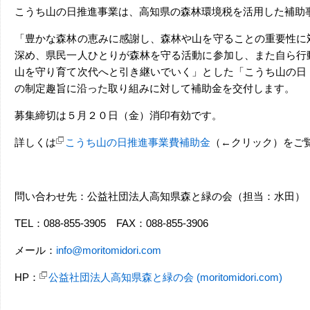
こうち山の日推進事業は、高知県の森林環境税を活用した補助
「豊かな森林の恵みに感謝し、森林や山を守ることの重要性に
深め、県民一人ひとりが森林を守る活動に参加し、また自ら行
山を守り育て次代へと引き継いでいく」とした「こうち山の日
の制定趣旨に沿った取り組みに対して補助金を交付します。
募集締切は５月２０日（金）消印有効です。
詳しくは
こうち山の日推進事業費補助金
（←クリック）をご
問い合わせ先：公益社団法人高知県森と緑の会（担当：水田）
TEL：088-855-3905 FAX：088-855-3906
メール：
info@moritomidori.com
HP：
公益社団法人高知県森と緑の会 (moritomidori.com)