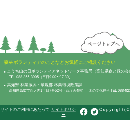
森林ボランティアのことなどお気軽にご相談ください
こうち山の日ボランティアネットワーク事務局（高知県森と緑の会
TEL 088-855-3905（平日9:00〜17:30）
高知県 林業振興・環境部 林業環境政策課
高知県高知市丸ノ内1丁目7番52号（西庁舎4階） 木の文化担当 TEL 088-821-
サイトのご利用にあたって
サイトポリシ
Copyright(C
｜
ー