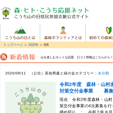
トップページ
＞
2020年
＞
8月
山を楽しむホットな話題、
口コミ情報はこちらから
2020/08/11 （公社）高知県森と緑の会カテゴリー：
未分類
令和2年度 森林・山村
対策交付金事業 募集
現在 令和2年度森林・山
策交付金事業の4次募集を行
締め切り ： 令和２年８月