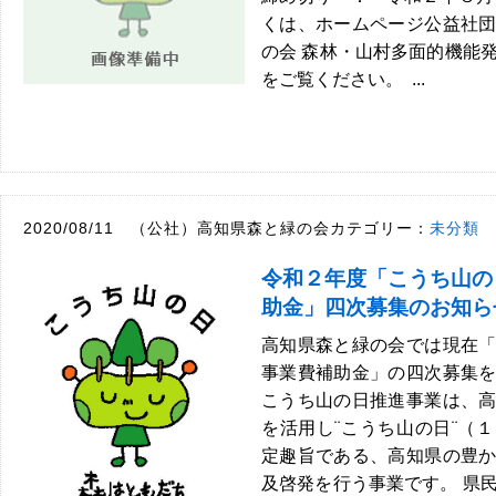
くは、ホームページ公益社
の会 森林・山村多面的機能
をご覧ください。 ...
2020/08/11 （公社）高知県森と緑の会カテゴリー：
未分類
令和２年度「こうち山の
助金」四次募集のお知ら
高知県森と緑の会では現在
事業費補助金」の四次募集
こうち山の日推進事業は、
を活用し¨こうち山の日¨（
定趣旨である、高知県の豊
及啓発を行う事業です。 県