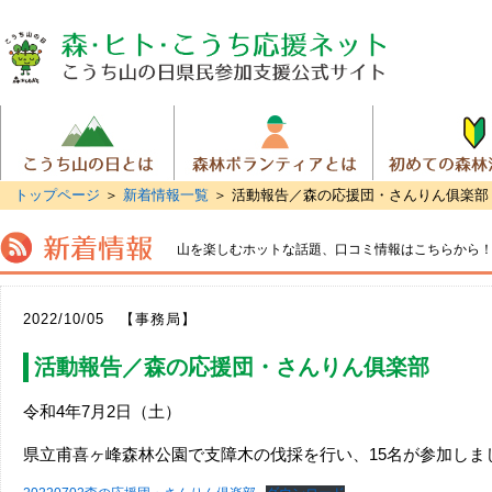
トップページ
＞
新着情報一覧
＞ 活動報告／森の応援団・さんりん俱楽部
山を楽しむホットな話題、
口コミ情報はこちらから
2022/10/05 【事務局】
活動報告／森の応援団・さんりん俱楽部
令和4年7月2日（土）
県立甫喜ヶ峰森林公園で支障木の伐採を行い、15名が参加しま