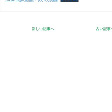
20220702森の応援団・さんりん倶楽部
ダウンロード
新しい記事へ
古い記事