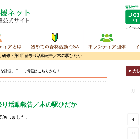
森林ボラ
こうち山
り研修・第8回薪祭り活動報告／木の駅ひだか
▼カ
トな話題、
口コミ情報はこちらから！
月
祭り活動報告／木の駅ひだか
回実施しました。
4
11