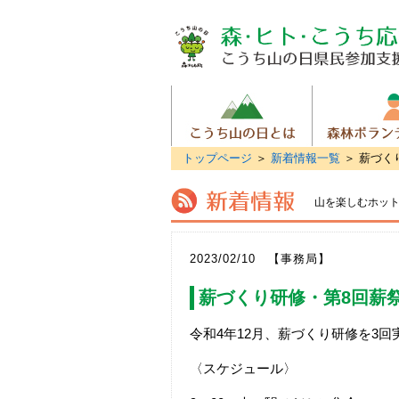
トップページ
＞
新着情報一覧
＞ 薪づく
山を楽しむホッ
2023/02/10 【事務局】
薪づくり研修・第8回薪
令和4年12月、薪づくり研修を3
〈スケジュール〉