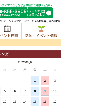
ンティアのことなどお気軽にご相談ください
の日ボランティアネットワーク（高知県森と緑の会内）
レンダー
2026年8月
火
水
木
金
土
日
1
2
3
5
6
7
8
9
10
12
13
14
15
16
17