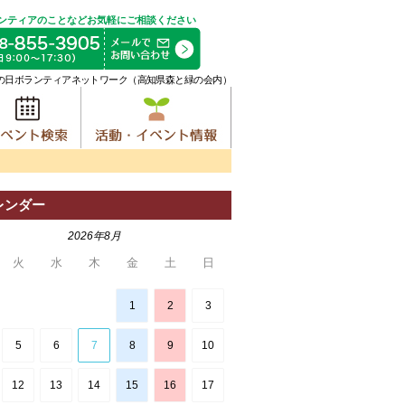
ンティアのことなどお気軽にご相談ください
の日ボランティアネットワーク（高知県森と緑の会内）
レンダー
2026年8月
火
水
木
金
土
日
1
2
3
5
6
7
8
9
10
12
13
14
15
16
17