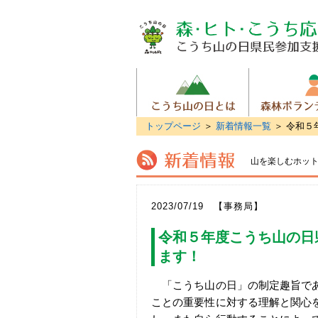
トップページ
＞
新着情報一覧
＞ 令和５
山を楽しむホッ
2023/07/19 【事務局】
令和５年度こうち山の日
ます！
「こうち山の日」の制定趣旨であ
ことの重要性に対する理解と関心