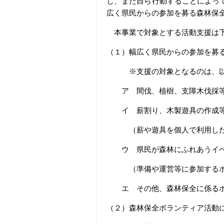
し、また自ら行動することによっ
広く県民からの参加を募る森林保
本事業で対象とする活動支援は下
（１）幅広く県民からの参加を募
※支援の対象となるのは、以
ア 間伐、植樹、支障木伐採等
イ 薪割り、木製遊具の作成等
（薪や遊具を個人で利用したり
ウ 県民が森林にふれあうイベ
（準備や運営等に参加するボラ
エ その他、森林保全に係るボ
（２）森林保全ボランティア活動