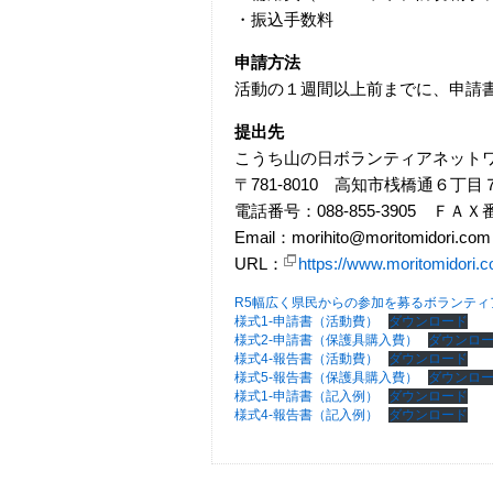
・振込手数料
申請方法
活動の１週間以上前までに、申請書
提出先
こうち山の日ボランティアネット
〒781-8010 高知市桟橋通６
電話番号：088-855-3905 ＦＡＸ番号
Email：morihito@moritomidori.com
URL：
https://www.moritomidori.
R5幅広く県民からの参加を募るボランティ
様式1-申請書（活動費）
ダウンロード
様式2-申請書（保護具購入費）
ダウンロ
様式4-報告書（活動費）
ダウンロード
様式5-報告書（保護具購入費）
ダウンロ
様式1-申請書（記入例）
ダウンロード
様式4-報告書（記入例）
ダウンロード