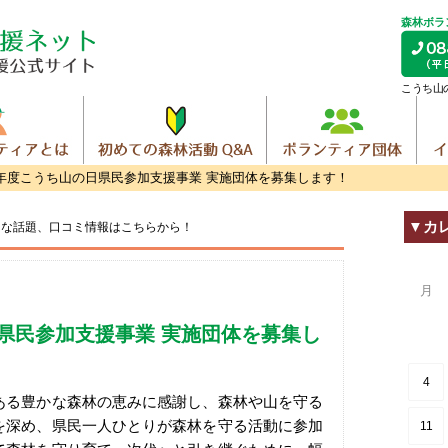
森林ボラ
こうち山
年度こうち山の日県民参加支援事業 実施団体を募集します！
▼カ
トな話題、
口コミ情報はこちらから！
月
県民参加支援事業 実施団体を募集し
4
る豊かな森林の恵みに感謝し、森林や山を守る
を深め、県民一人ひとりが森林を守る活動に参加
11