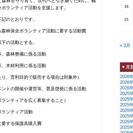
て森林を守り育て、次代へと引き継ぐために、幅
18
全ボランティア活動を支援します。
記のとおりです。
25
る森林保全ボランティア活動に要する活動費
下の活動とする。
« 3月
、森林整備に係る活動
、木材利用に係る活動
▼月
2026
、営利目的で販売する場合は対象外）
2026
2026
ントの開催や運営等、普及啓発に係る活動
2025
2025
ンティアを広く募集すること）
2025
2025
ランティア活動
2025
2025
に要する保護具購入費
2025
2025