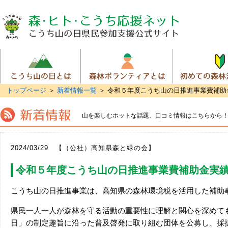
トップページ
＞
新着情報一覧
＞ 令和５年度こうち山の日推進事業費補助
山を楽しむホットな話題、
口コミ情報はこちらから
2024/03/29 【（公社）高知県森と緑の会】
令和５年度こうち山の日推進事業費補助金実
こうち山の日推進事業は、高知県の森林環境税を活用した補助
県民一人一人が森林を守る活動の重要性に理解と関心を深めて
日」の制定趣旨に沿った普及啓発に取り組む団体を公募し、採