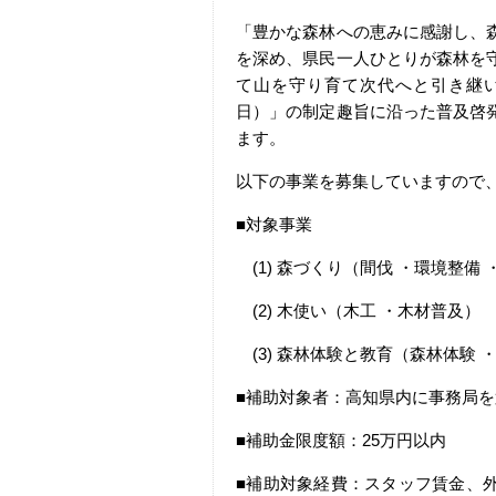
「豊かな森林への恵みに感謝し、
を深め、県民一人ひとりが森林を
て山を守り育て次代へと引き継
日）」の制定趣旨に沿った普及啓
ます。
以下の事業を募集していますので
■対象事業
(1) 森づくり（間伐 ・環境整備 
(2) 木使い（木工 ・木材普及）
(3) 森林体験と教育（森林体験 
■補助対象者：高知県内に事務局
■補助金限度額：25万円以内
■補助対象経費：スタッフ賃金、