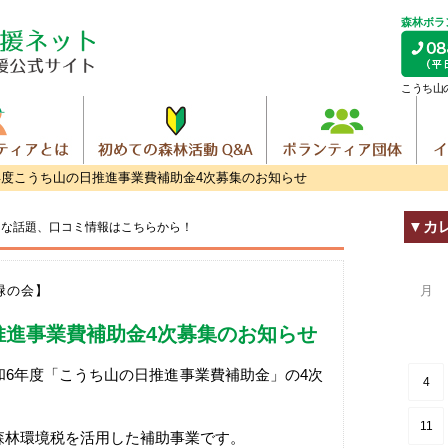
森林ボラ
こうち山
年度こうち山の日推進事業費補助金4次募集のお知らせ
▼カ
トな話題、
口コミ情報はこちらから！
と緑の会】
月
推進事業費補助金4次募集のお知らせ
6年度「こうち山の日推進事業費補助金」の4次
4
11
森林環境税を活用した補助事業です。