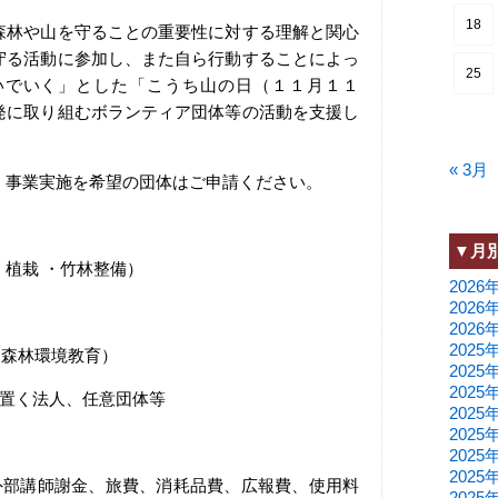
18
森林や山を守ることの重要性に対する理解と関心
守る活動に参加し、また自ら行動することによっ
25
いでいく」とした「こうち山の日（１１月１１
発に取り組むボランティア団体等の活動を支援し
« 3月
、事業実施を希望の団体はご申請ください。
▼月
・植栽 ・竹林整備）
2026
2026
2026
2025
・森林環境教育）
2025
2025
を置く法人、任意団体等
2025
2025
2025
2025
外部講師謝金、旅費、消耗品費、広報費、使用料
2025