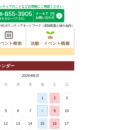
ンティアのことなどお気軽にご相談ください
の日ボランティアネットワーク（高知県森と緑の会内）
レンダー
2026年8月
火
水
木
金
土
日
1
2
3
5
6
7
8
9
10
12
13
14
15
16
17