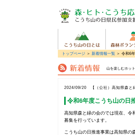
トップページ
＞
新着情報一覧
＞ 令和6
山を楽しむホッ
2024/09/20 【（公社）高知県森
令和6年度こうち山の日
高知県森と緑の会のでは現在、令和
募集を行っています。
こうち山の日推進事業は高知県の