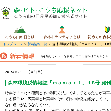
トップページ
＞
新着情報一覧
＞ 森林環境税情報誌「ｍａｍｏｒｉ」１8号
山を楽しむホットな話題、
口コミ情報はこちらから
2015/10/30 【高知県】
森林環境税情報誌「ｍａｍｏｒｉ」１8号 発刊
特集は「木材の種類とその利用方法」です。子どもたちが甫喜
する様子や、広葉樹と針葉樹のそれぞれの特徴を紹介していま
なに違いがあるなんて･･･。
県内各地のお店、道の駅、市町村役場等で緑いっぱいの表紙