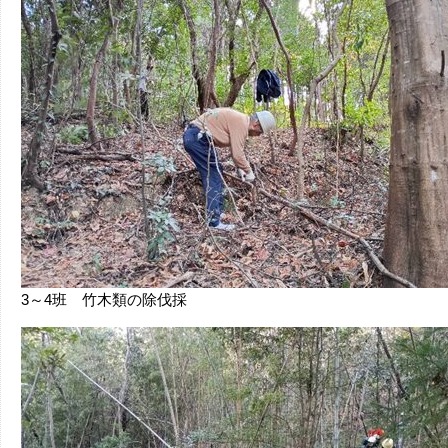
3～4班 竹木類の除伐採