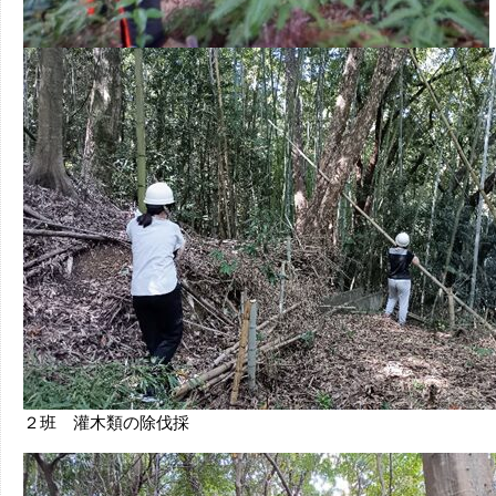
２班 灌木類の除伐採