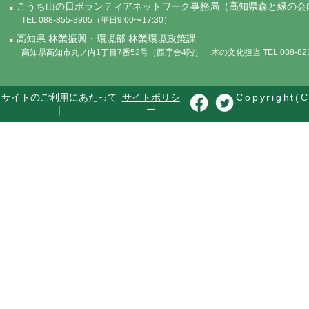
こうち山の日ボランティアネットワーク事務局（高知県森と緑の会
TEL 088-855-3905（平日9:00〜17:30）
高知県 林業振興・環境部 林業環境政策課
高知県高知市丸ノ内1丁目7番52号（西庁舎4階） 木の文化担当 TEL 088-821-
サイトのご利用にあたって
サイトポリシ
Copyright(C
｜
ー