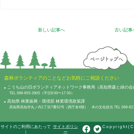
新しい記事へ
古い記事
森林ボランティアのことなどお気軽にご相談ください
こうち山の日ボランティアネットワーク事務局（高知県森と緑の会
TEL 088-855-3905（平日9:00〜17:30）
高知県 林業振興・環境部 林業環境政策課
高知県高知市丸ノ内1丁目7番52号（西庁舎4階） 木の文化担当 TEL 088-821-
サイトのご利用にあたって
サイトポリシ
Copyright(C
｜
ー