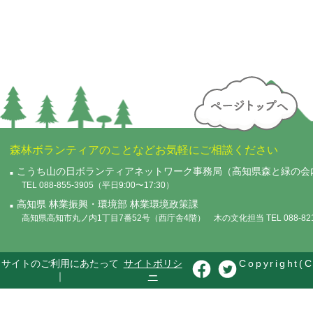
森林ボランティアのことなどお気軽にご相談ください
こうち山の日ボランティアネットワーク事務局（高知県森と緑の会
TEL 088-855-3905（平日9:00〜17:30）
高知県 林業振興・環境部 林業環境政策課
高知県高知市丸ノ内1丁目7番52号（西庁舎4階） 木の文化担当 TEL 088-821-
サイトのご利用にあたって
サイトポリシ
Copyright(C
｜
ー