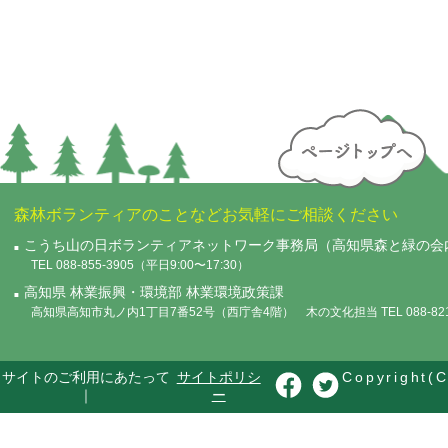
森林ボランティアのことなどお気軽にご相談ください
こうち山の日ボランティアネットワーク事務局（高知県森と緑の会
TEL 088-855-3905（平日9:00〜17:30）
高知県 林業振興・環境部 林業環境政策課
高知県高知市丸ノ内1丁目7番52号（西庁舎4階） 木の文化担当 TEL 088-821-
サイトのご利用にあたって
サイトポリシ
Copyright(C
｜
ー