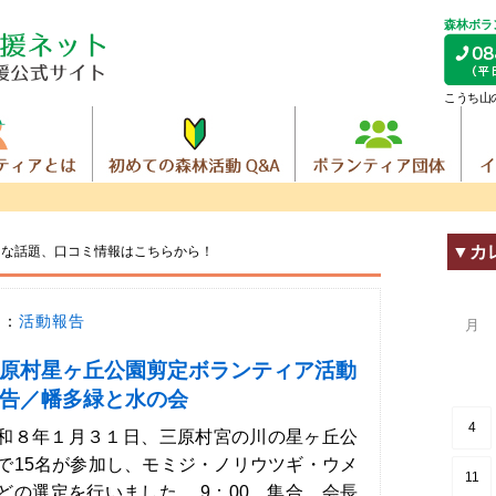
森林ボラ
こうち山
▼カ
トな話題、
口コミ情報はこちらから！
ー：
活動報告
月
原村星ヶ丘公園剪定ボランティア活動
告／幡多緑と水の会
4
和８年１月３１日、三原村宮の川の星ヶ丘公
で15名が参加し、モミジ・ノリウツギ・ウメ
11
どの選定を行いました。 9：00 集合、会長