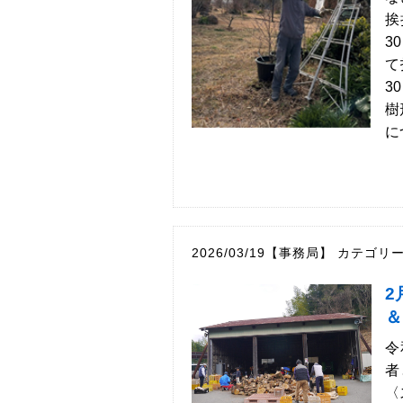
挨
3
て
3
樹
に
2026/03/19【事務局】
カテゴリ
2
＆
令
者
〈