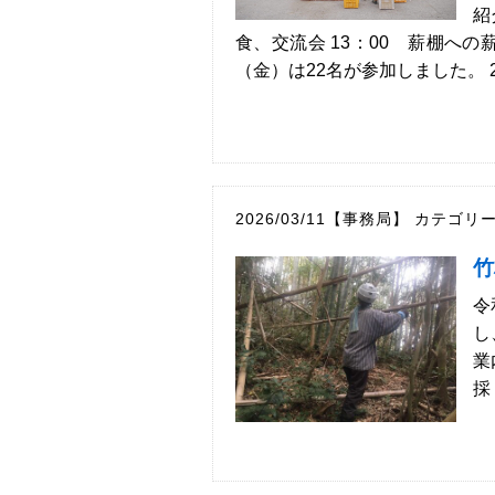
紹
食、交流会 13：00 薪棚への薪
（金）は22名が参加しました。 2回
2026/03/11【事務局】
カテゴリ
竹
令
し
業
採