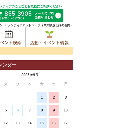
ンティアのことなどお気軽にご相談ください
の日ボランティアネットワーク（高知県森と緑の会内）
レンダー
2026年8月
火
水
木
金
土
日
1
2
3
5
6
7
8
9
10
12
13
14
15
16
17