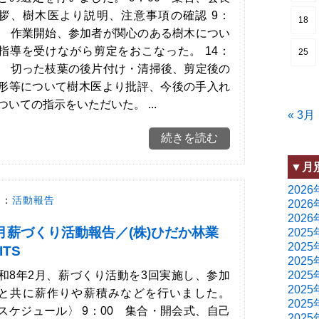
拶、樹木医より説明、注意事項の確認 9：
18
0 作業開始、参加者が関心のある樹木につい
指導を受けながら剪定をおこなった。 14：
25
0 切った枝葉の後片付け・清掃後、剪定後の
形等について樹木医より批評、今後の手入れ
ついての指示をいただいた。 ...
« 3月
続きを読む
▼月
2026
ー：
活動報告
2026
2026
月薪づくり活動報告／(株)ひだか林業
2025
2025
ITS
2025
和8年2月、薪づくり活動を3回実施し、参加
2025
2025
と共に薪作りや薪積みなどを行いました。
2025
スケジュール〉 9：00 集合・開会式、自己
2025