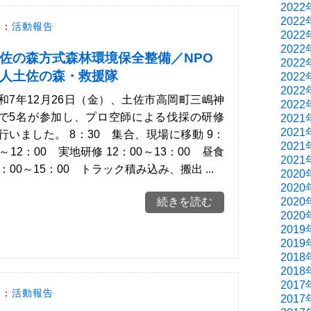
2022
2022
ー：
活動報告
2022
2022
佐の森方式森林環境保全整備／NPO
2022
人土佐の森・救援隊
2022
2022
和7年12月26日（金）、土佐市高岡町三嶋神
2022
で5名が参加し、プロ空師による伐採の研修
2021
2021
行いました。 8：30 集合、現場に移動 9：
2021
0～12：00 実地研修 12：00～13：00 昼食
2021
3：00～15：00 トラック積み込み、搬出 ...
2020
2020
続きを読む
2020
2020
2019
2019
2018
2018
2017
ー：
活動報告
2017