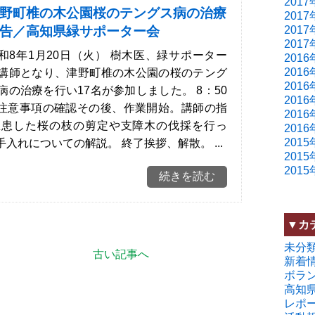
2017
野町椎の木公園桜のテングス病の治療
2017
2017
告／高知県緑サポーター会
2017
和8年1月20日（火） 樹木医、緑サポーター
2016
2016
講師となり、津野町椎の木公園の桜のテング
2016
病の治療を行い17名が参加しました。 8：50
2016
注意事項の確認その後、作業開始。講師の指
2016
罹患した桜の枝の剪定や支障木の伐採を行っ
2016
2015
入れについての解説。 終了挨拶、解散。 ...
2015
2015
続きを読む
▼カ
未分
古い記事へ
新着
ボラ
高知
レポ