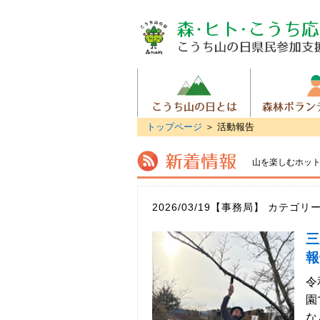
トップページ
＞
活動報告
山を楽しむホッ
2026/03/19【事務局】
カテゴリ
三
報
令
園
な