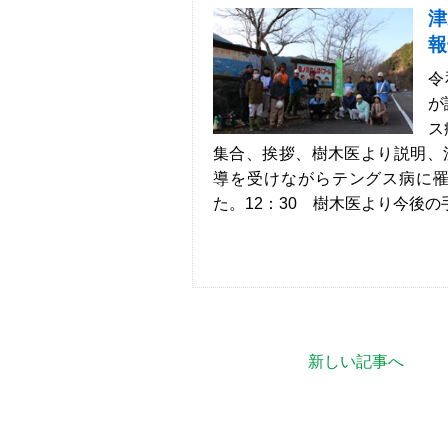
津
報
令
が
ス
集合、挨拶、樹木医より説明、
導を受けながらテングス病に
た。12：30 樹木医より今後の手
新しい記事へ