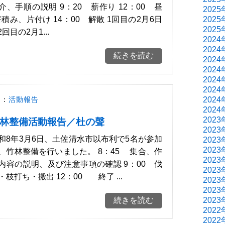
介、手順の説明 9：20 薪作り 12：00 昼
2025
積み、片付け 14：00 解散 1回目の2月6日
2025
2025
目の2月1...
2024
2024
続きを読む
2024
2024
2024
2024
2024
ー：
活動報告
2024
2023
林整備活動報告／杜の聲
2023
和8年3月6日、土佐清水市以布利で5名が参加
2023
2023
、竹林整備を行いました。 8：45 集合、作
2023
内容の説明、及び注意事項の確認 9：00 伐
2023
・枝打ち・搬出 12：00 終了 ...
2023
2023
2023
続きを読む
2022
2022