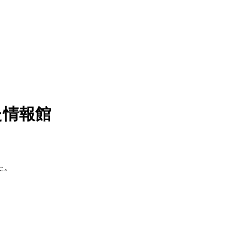
た情報館
た。