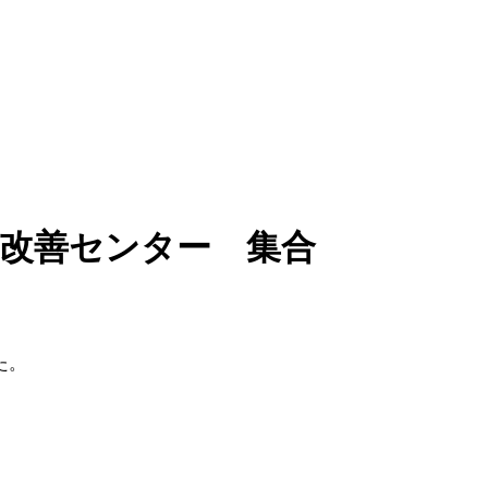
境改善センター 集合
た。