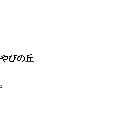
みやびの丘
た。