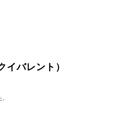
t（イクイバレント）
た。