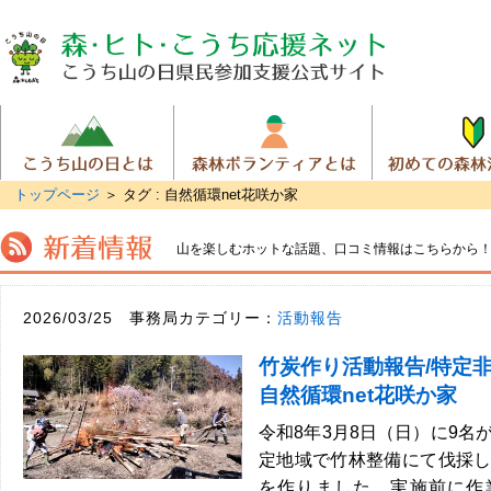
トップページ
＞
タグ : 自然循環net花咲か家
山を楽しむホットな話題、
口コミ情報はこちらから
2026/03/25 事務局カテゴリー：
活動報告
竹炭作り活動報告/特定
自然循環net花咲か家
令和8年3月8日（日）に9名
定地域で竹林整備にて伐採
を作りました。実施前に作