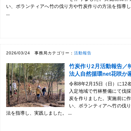
い、ボランティアへ竹の伐り方や竹炭作りの方法を指導し
...
2026/03/24 事務局カテゴリー：
活動報告
竹炭作り2月活動報告／
法人自然循環net花咲か
令和8年2月15日（日）に1
入定地域で竹林整備にて伐
炭を作りました。実施前に
い、ボランティアへ竹の伐
法を指導し、実践しました。 ...