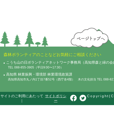
森林ボランティアのことなどお気軽にご相談ください
こうち山の日ボランティアネットワーク事務局（高知県森と緑の会
TEL 088-855-3905（平日9:00〜17:30）
高知県 林業振興・環境部 林業環境政策課
高知県高知市丸ノ内1丁目7番52号（西庁舎4階） 木の文化担当 TEL 088-821-
サイトのご利用にあたって
サイトポリシ
Copyright(C
｜
ー