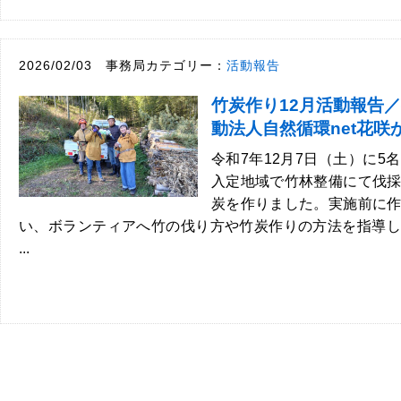
2026/02/03 事務局カテゴリー：
活動報告
竹炭作り12月活動報告
動法人自然循環net花咲
令和7年12月7日（土）に5
入定地域で竹林整備にて伐
炭を作りました。実施前に
い、ボランティアへ竹の伐り方や竹炭作りの方法を指導し
...