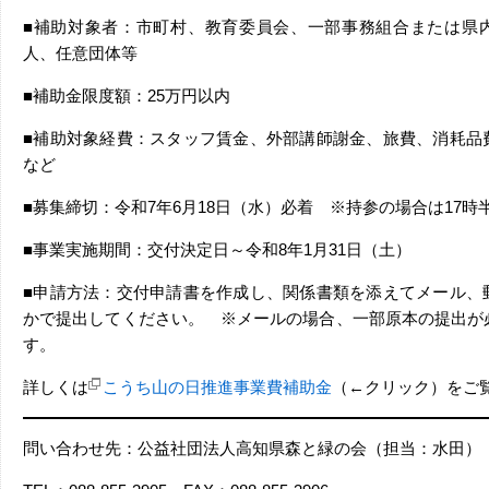
■補助対象者：市町村、教育委員会、一部事務組合または県
人、任意団体等
■補助金限度額：25万円以内
■補助対象経費：スタッフ賃金、外部講師謝金、旅費、消耗品
など
■募集締切：令和7年6月18日（水）必着 ※持参の場合は17時
■事業実施期間：交付決定日～令和8年1月31日（土）
■申請方法：交付申請書を作成し、関係書類を添えてメール、
かで提出してください。 ※メールの場合、一部原本の提出が
す。
詳しくは
こうち山の日推進事業費補助金
（←クリック）をご
問い合わせ先：公益社団法人高知県森と緑の会（担当：水田）