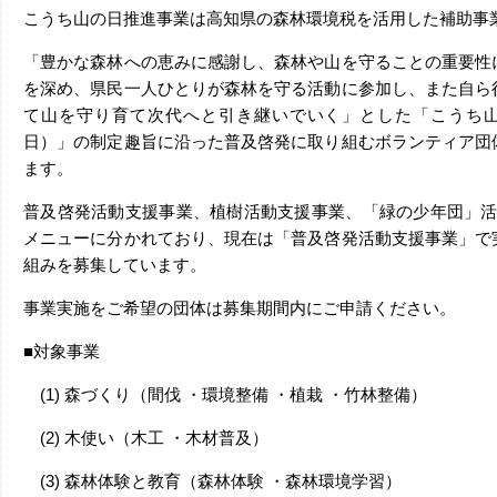
こうち山の日推進事業は高知県の森林環境税を活用した補助事
「豊かな森林への恵みに感謝し、森林や山を守ることの重要性
を深め、県民一人ひとりが森林を守る活動に参加し、また自ら
て山を守り育て次代へと引き継いでいく」とした「こうち
日）」の制定趣旨に沿った普及啓発に取り組むボランティア団
ます。
普及啓発活動支援事業、植樹活動支援事業、「緑の少年団」活
メニューに分かれており、現在は「普及啓発活動支援事業」で
組みを募集しています。
事業実施をご希望の団体は募集期間内にご申請ください。
■対象事業
(1) 森づくり（間伐 ・環境整備 ・植栽 ・竹林整備）
(2) 木使い（木工 ・木材普及）
(3) 森林体験と教育（森林体験 ・森林環境学習）