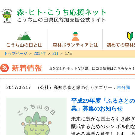
トップページ
＞
2017年
＞
2月
＞
17日
山を楽しむホットな話題、
口コミ情報はこちらから
2017/02/17 （公社）高知県森と緑の会カテゴリー：
未分類
平成29年度「ふるさと
業」募集のお知らせ
未来に豊かな国土を引き継
醸成するためのシン ボル的
進める事業を募集します。 募