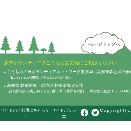
森林ボランティアのことなどお気軽にご相談ください
こうち山の日ボランティアネットワーク事務局（高知県森と緑の会
TEL 088-855-3905（平日9:00〜17:30）
高知県 林業振興・環境部 林業環境政策課
高知県高知市丸ノ内1丁目7番52号（西庁舎4階） 木の文化担当 TEL 088-821-
サイトのご利用にあたって
サイトポリシ
Copyright(C
｜
ー