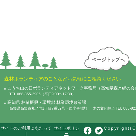
森林ボランティアのことなどお気軽にご相談ください
こうち山の日ボランティアネットワーク事務局（高知県森と緑の会
TEL 088-855-3905（平日9:00〜17:30）
高知県 林業振興・環境部 林業環境政策課
高知県高知市丸ノ内1丁目7番52号（西庁舎4階） 木の文化担当 TEL 088-821-
サイトのご利用にあたって
サイトポリシ
Copyright(C
｜
ー