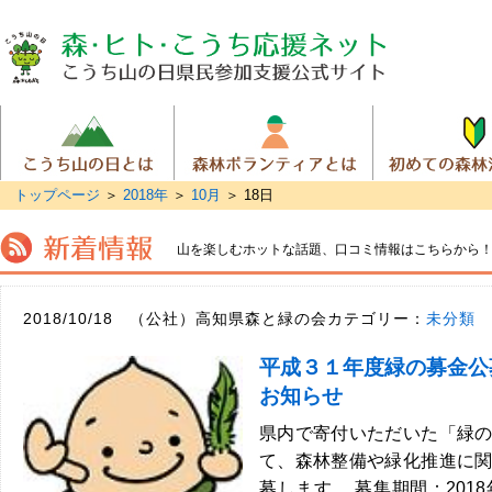
トップページ
＞
2018年
＞
10月
＞
18日
山を楽しむホットな話題、
口コミ情報はこちらから
2018/10/18 （公社）高知県森と緑の会カテゴリー：
未分類
平成３１年度緑の募金公
お知らせ
県内で寄付いただいた「緑
て、森林整備や緑化推進に
募します。 募集期間：2018