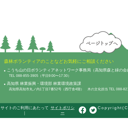
森林ボランティアのことなどお気軽にご相談ください
こうち山の日ボランティアネットワーク事務局（高知県森と緑の会
TEL 088-855-3905（平日9:00〜17:30）
高知県 林業振興・環境部 林業環境政策課
高知県高知市丸ノ内1丁目7番52号（西庁舎4階） 木の文化担当 TEL 088-821-
サイトのご利用にあたって
サイトポリシ
Copyright(C
｜
ー