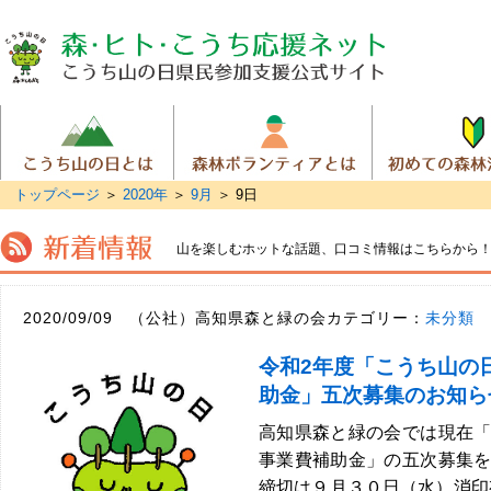
トップページ
＞
2020年
＞
9月
＞
9日
山を楽しむホットな話題、
口コミ情報はこちらから
2020/09/09 （公社）高知県森と緑の会カテゴリー：
未分類
令和2年度「こうち山の
助金」五次募集のお知ら
高知県森と緑の会では現在
事業費補助金」の五次募集
締切は９月３０日（水）消印