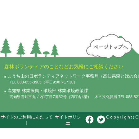
森林ボランティアのことなどお気軽にご相談ください
こうち山の日ボランティアネットワーク事務局（高知県森と緑の会
TEL 088-855-3905（平日9:00〜17:30）
高知県 林業振興・環境部 林業環境政策課
高知県高知市丸ノ内1丁目7番52号（西庁舎4階） 木の文化担当 TEL 088-821-
サイトのご利用にあたって
サイトポリシ
Copyright(C
｜
ー