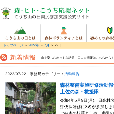
トップページ
＞
2022年
＞
7月
＞
22日
山を楽しむホットな話題、
口コミ情報はこちらから
2022/07/22 事務局カテゴリー：
活動報告
森林整備実施研修活動報
土佐の森・救援隊
令和4年5月9日(月)、日高
殊伐採研修に8名が参加しま
ご神木の枝落としや、参道