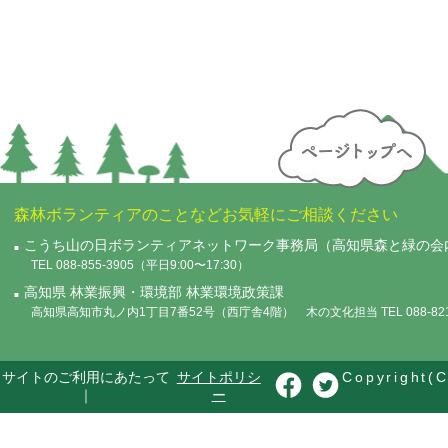
森林ボランティアのことなどお気軽にご相談ください
こうち山の日ボランティアネットワーク事務局（高知県森と緑の会
TEL 088-855-3905（平日9:00〜17:30）
高知県 林業振興・環境部 林業環境政策課
高知県高知市丸ノ内1丁目7番52号（西庁舎4階） 木の文化担当 TEL 088-821-
サイトのご利用にあたって
サイトポリシ
Copyright(C
｜
ー