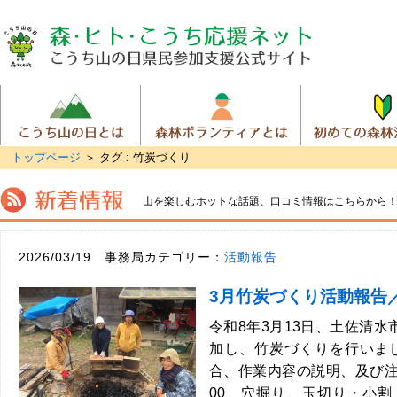
トップページ
＞
タグ : 竹炭づくり
山を楽しむホットな話題、
口コミ情報はこちらから
2026/03/19 事務局カテゴリー：
活動報告
3月竹炭づくり活動報告
令和8年3月13日、土佐清水
加し、竹炭づくりを行いまし
合、作業内容の説明、及び注
00 穴掘り、玉切り・小