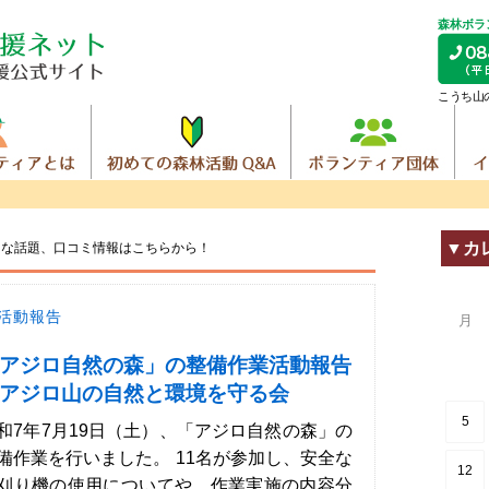
森林ボラ
こうち山
▼カ
トな話題、
口コミ情報はこちらから！
活動報告
月
アジロ自然の森」の整備作業活動報告
アジロ山の自然と環境を守る会
5
和7年7月19日（土）、「アジロ自然の森」の
備作業を行いました。 11名が参加し、安全な
12
刈り機の使用についてや、作業実施の内容分