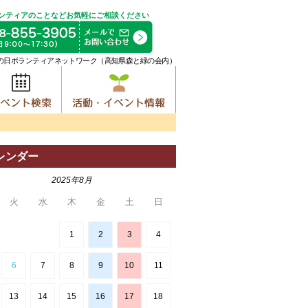
ンティアのことなどお気軽にご相談ください
の日ボランティアネットワーク（高知県森と緑の会内）
レンダー
2025年8月
火
水
木
金
土
日
1
2
3
4
6
7
8
9
10
11
13
14
15
16
17
18