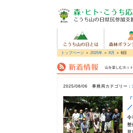
トップページ
＞
2025年
＞
8月
＞
6日
山を楽しむホッ
2025/08/06 事務局カテゴリー：
「
／
令
整
草