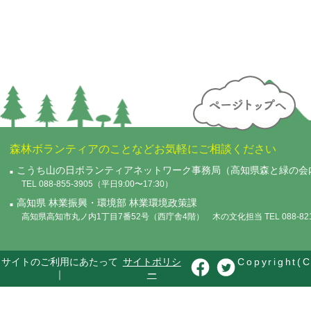
森林ボランティアのことなどお気軽にご相談ください
こうち山の日ボランティアネットワーク事務局（高知県森と緑の会
TEL 088-855-3905（平日9:00〜17:30）
高知県 林業振興・環境部 林業環境政策課
高知県高知市丸ノ内1丁目7番52号（西庁舎4階） 木の文化担当 TEL 088-821-
サイトのご利用にあたって
サイトポリシ
Copyright(C
｜
ー