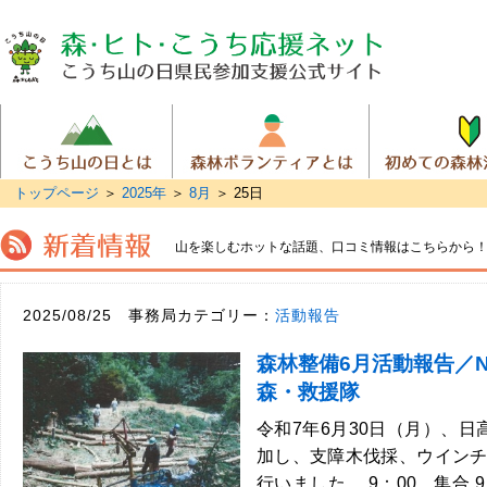
トップページ
＞
2025年
＞
8月
＞
25日
山を楽しむホットな話題、
口コミ情報はこちらから
2025/08/25 事務局カテゴリー：
活動報告
森林整備6月活動報告／
森・救援隊
令和7年6月30日（月）、日
加し、支障木伐採、ウイン
行いました。 9：00 集合 